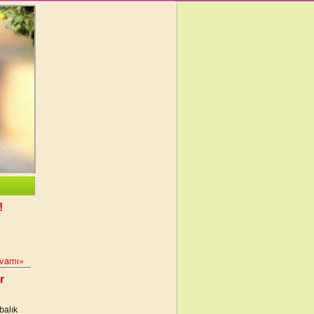
!
vamı»
r
balık