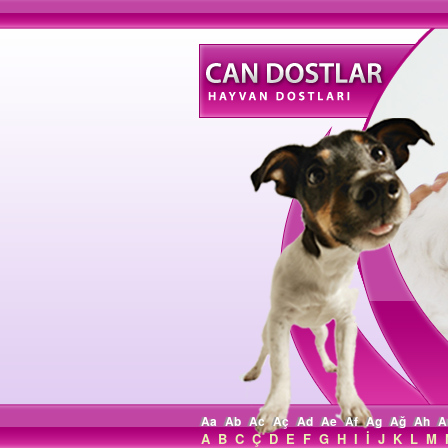
Aa
Ab
Ac
Aç
Ad
Ae
Af
Ag
Ağ
Ah
A
A
B
C
Ç
D
E
F
G
H
I
İ
J
K
L
M