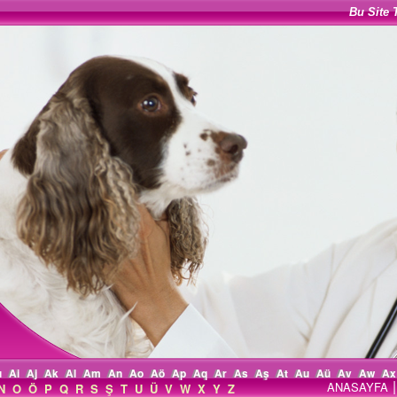
Bu Site 
ı
Ai
Aj
Ak
Al
Am
An
Ao
Aö
Ap
Aq
Ar
As
Aş
At
Au
Aü
Av
Aw
Ax
|
ANASAYFA
N
O
Ö
P
Q
R
S
Ş
T
U
Ü
V
W
X
Y
Z