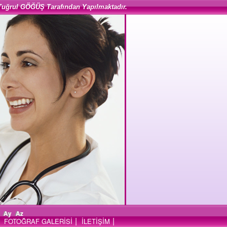
Tuğrul GÖĞÜŞ Tarafından Yapılmaktadır.
Ay
Az
|
|
FOTOĞRAF GALERİSİ
İLETİŞİM