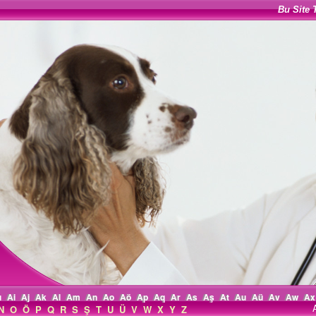
Bu Site 
ı
Ai
Aj
Ak
Al
Am
An
Ao
Aö
Ap
Aq
Ar
As
Aş
At
Au
Aü
Av
Aw
Ax
N
O
Ö
P
Q
R
S
Ş
T
U
Ü
V
W
X
Y
Z