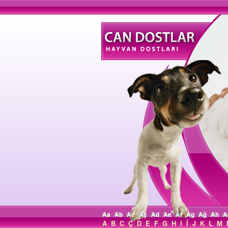
Aa
Ab
Ac
Aç
Ad
Ae
Af
Ag
Ağ
Ah
A
A
B
C
Ç
D
E
F
G
H
I
İ
J
K
L
M