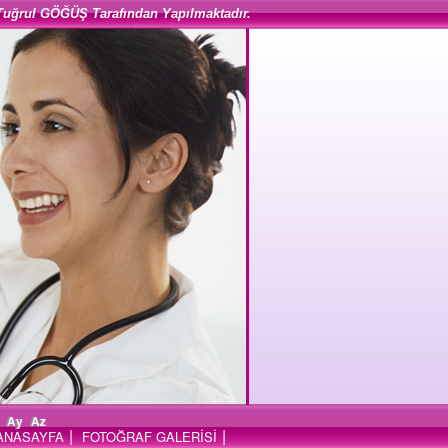
Tuğrul GÖĞÜŞ Tarafından Yapılmaktadır.
Ay
Az
|
|
ANASAYFA
FOTOĞRAF GALERİSİ