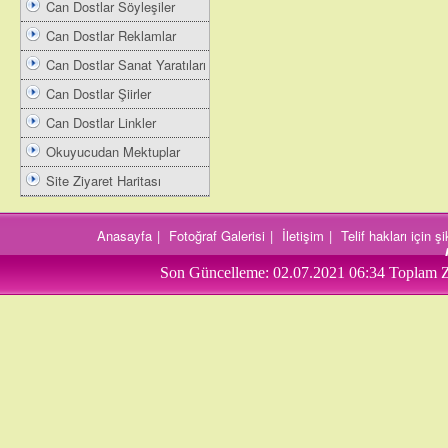
Can Dostlar Söyleşiler
Can Dostlar Reklamlar
Can Dostlar Sanat Yaratıları
Can Dostlar Şiirler
Can Dostlar Linkler
Okuyucudan Mektuplar
Site Ziyaret Haritası
Anasayfa
|
Fotoğraf Galerisi
|
İletişim
|
Telif hakları için 
Son Güncelleme:
02.07.2021 06:34
Toplam Z