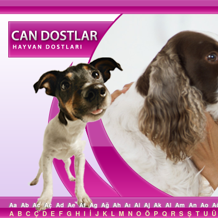
Aa
Ab
Ac
Aç
Ad
Ae
Af
Ag
Ağ
Ah
Aı
Ai
Aj
Ak
Al
Am
An
Ao
A
A
B
C
Ç
D
E
F
G
H
I
İ
J
K
L
M
N
O
Ö
P
Q
R
S
Ş
T
U
Ü