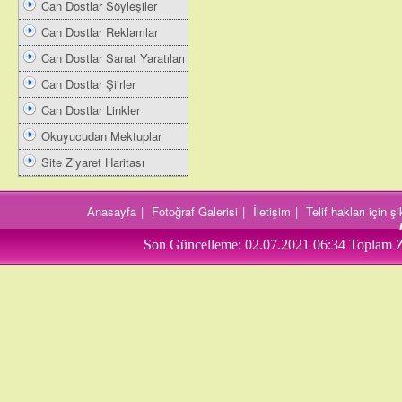
Can Dostlar Söyleşiler
Can Dostlar Reklamlar
Can Dostlar Sanat Yaratıları
Can Dostlar Şiirler
Can Dostlar Linkler
Okuyucudan Mektuplar
Site Ziyaret Haritası
Anasayfa
|
Fotoğraf Galerisi
|
İletişim
|
Telif hakları için 
Son Güncelleme:
02.07.2021 06:34
Toplam Z