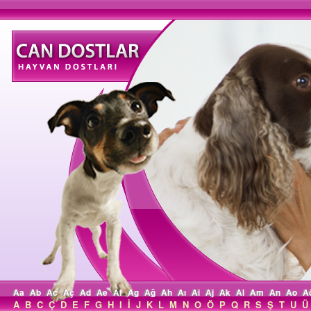
Aa
Ab
Ac
Aç
Ad
Ae
Af
Ag
Ağ
Ah
Aı
Ai
Aj
Ak
Al
Am
An
Ao
A
A
B
C
Ç
D
E
F
G
H
I
İ
J
K
L
M
N
O
Ö
P
Q
R
S
Ş
T
U
Ü