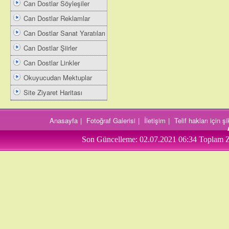
Can Dostlar Söyleşiler
Can Dostlar Reklamlar
Can Dostlar Sanat Yaratıları
Can Dostlar Şiirler
Can Dostlar Linkler
Okuyucudan Mektuplar
Site Ziyaret Haritası
Anasayfa
|
Fotoğraf Galerisi
|
İletişim
|
Telif hakları için 
Son Güncelleme:
02.07.2021 06:34
Toplam Z