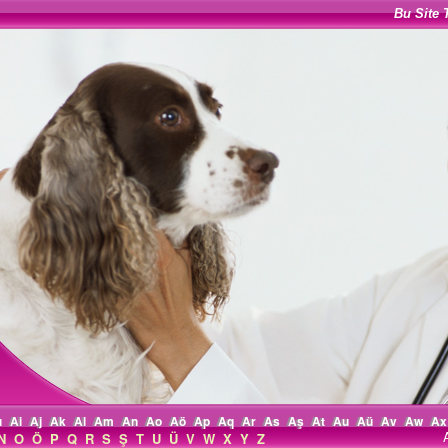
Bu Site 
ı
Ai
Aj
Ak
Al
Am
An
Ao
Aö
Ap
Aq
Ar
As
Aş
At
Au
Aü
Av
Aw
Ax
N
O
Ö
P
Q
R
S
Ş
T
U
Ü
V
W
X
Y
Z