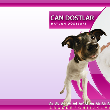
Aa
Ab
Ac
Aç
Ad
Ae
Af
Ag
Ağ
Ah
A
A
B
C
Ç
D
E
F
G
H
I
İ
J
K
L
M