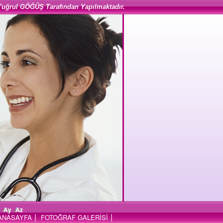
Tuğrul GÖĞÜŞ Tarafından Yapılmaktadır.
Ay
Az
|
|
ANASAYFA
FOTOĞRAF GALERİSİ