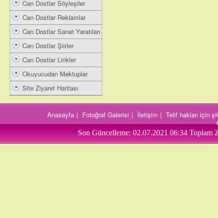
Can Dostlar Söyleşiler
Can Dostlar Reklamlar
Can Dostlar Sanat Yaratıları
Can Dostlar Şiirler
Can Dostlar Linkler
Okuyucudan Mektuplar
Site Ziyaret Haritası
Anasayfa
|
Fotoğraf Galerisi
|
İletişim
|
Telif hakları için 
Son Güncelleme:
02.07.2021 06:34
Toplam Z