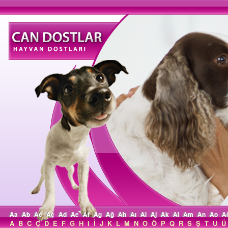
Aa
Ab
Ac
Aç
Ad
Ae
Af
Ag
Ağ
Ah
Aı
Ai
Aj
Ak
Al
Am
An
Ao
A
A
B
C
Ç
D
E
F
G
H
I
İ
J
K
L
M
N
O
Ö
P
Q
R
S
Ş
T
U
Ü