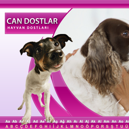
Aa
Ab
Ac
Aç
Ad
Ae
Af
Ag
Ağ
Ah
Aı
Ai
Aj
Ak
Al
Am
An
Ao
A
A
B
C
Ç
D
E
F
G
H
I
İ
J
K
L
M
N
O
Ö
P
Q
R
S
Ş
T
U
Ü