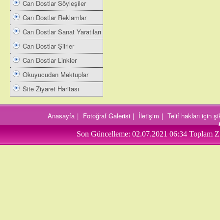
Can Dostlar Söyleşiler
Can Dostlar Reklamlar
Can Dostlar Sanat Yaratıları
Can Dostlar Şiirler
Can Dostlar Linkler
Okuyucudan Mektuplar
Site Ziyaret Haritası
Anasayfa
|
Fotoğraf Galerisi
|
İletişim
|
Telif hakları için 
Son Güncelleme:
02.07.2021 06:34
Toplam Zi