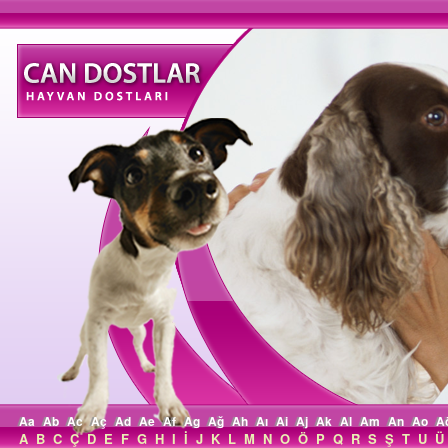
Aa
Ab
Ac
Aç
Ad
Ae
Af
Ag
Ağ
Ah
Aı
Ai
Aj
Ak
Al
Am
An
Ao
A
A
B
C
Ç
D
E
F
G
H
I
İ
J
K
L
M
N
O
Ö
P
Q
R
S
Ş
T
U
Ü