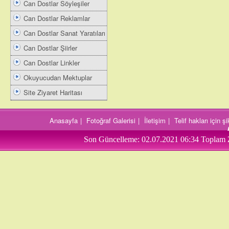
Can Dostlar Söyleşiler
Can Dostlar Reklamlar
Can Dostlar Sanat Yaratıları
Can Dostlar Şiirler
Can Dostlar Linkler
Okuyucudan Mektuplar
Site Ziyaret Haritası
Anasayfa
|
Fotoğraf Galerisi
|
İletişim
|
Telif hakları için 
Son Güncelleme:
02.07.2021 06:34
Toplam 