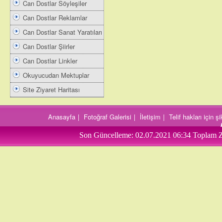
Can Dostlar Söyleşiler
Can Dostlar Reklamlar
Can Dostlar Sanat Yaratıları
Can Dostlar Şiirler
Can Dostlar Linkler
Okuyucudan Mektuplar
Site Ziyaret Haritası
Anasayfa
|
Fotoğraf Galerisi
|
İletişim
|
Telif hakları için 
Son Güncelleme:
02.07.2021 06:34
Toplam Z