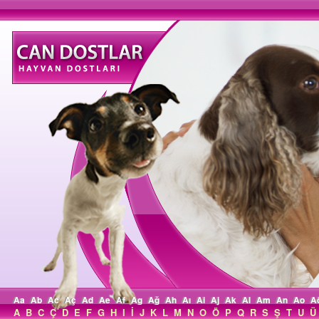
Aa
Ab
Ac
Aç
Ad
Ae
Af
Ag
Ağ
Ah
Aı
Ai
Aj
Ak
Al
Am
An
Ao
A
A
B
C
Ç
D
E
F
G
H
I
İ
J
K
L
M
N
O
Ö
P
Q
R
S
Ş
T
U
Ü