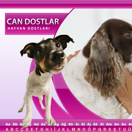
Aa
Ab
Ac
Aç
Ad
Ae
Af
Ag
Ağ
Ah
Aı
Ai
Aj
Ak
Al
Am
An
Ao
A
A
B
C
Ç
D
E
F
G
H
I
İ
J
K
L
M
N
O
Ö
P
Q
R
S
Ş
T
U
Ü