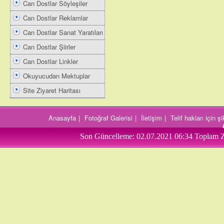
Can Dostlar Söyleşiler
Can Dostlar Reklamlar
Can Dostlar Sanat Yaratıları
Can Dostlar Şiirler
Can Dostlar Linkler
Okuyucudan Mektuplar
Site Ziyaret Haritası
Anasayfa
|
Fotoğraf Galerisi
|
İletişim
|
Telif hakları için 
Son Güncelleme:
02.07.2021 06:34
Toplam Z