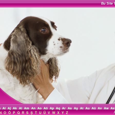
Bu Site 
ı
Ai
Aj
Ak
Al
Am
An
Ao
Aö
Ap
Aq
Ar
As
Aş
At
Au
Aü
Av
Aw
Ax
N
O
Ö
P
Q
R
S
Ş
T
U
Ü
V
W
X
Y
Z