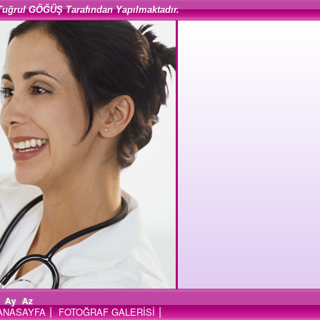
Tuğrul GÖĞÜŞ Tarafından Yapılmaktadır.
Ay
Az
|
|
ANASAYFA
FOTOĞRAF GALERİSİ