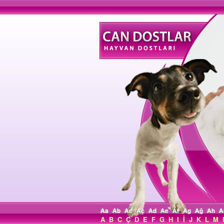
Aa
Ab
Ac
Aç
Ad
Ae
Af
Ag
Ağ
Ah
A
A
B
C
Ç
D
E
F
G
H
I
İ
J
K
L
M