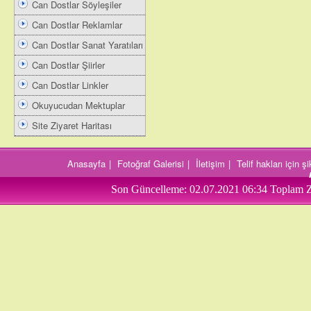
Can Dostlar Söyleşiler
Can Dostlar Reklamlar
Can Dostlar Sanat Yaratıları
Can Dostlar Şiirler
Can Dostlar Linkler
Okuyucudan Mektuplar
Site Ziyaret Haritası
Anasayfa
|
Fotoğraf Galerisi
|
İletişim
|
Telif hakları için 
Son Güncelleme:
02.07.2021 06:34
Toplam Z