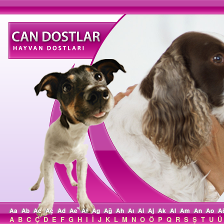
Aa
Ab
Ac
Aç
Ad
Ae
Af
Ag
Ağ
Ah
Aı
Ai
Aj
Ak
Al
Am
An
Ao
A
A
B
C
Ç
D
E
F
G
H
I
İ
J
K
L
M
N
O
Ö
P
Q
R
S
Ş
T
U
Ü