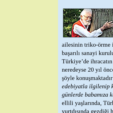
ailesinin triko-örme 
başarılı sanayi kurul
Türkiye’de ihracatın 
neredeyse 20 yıl önc
şöyle konuşmaktadı
edebiyatla ilgilenip
günlerde babamıza ka
ellili yaşlarında, Tü
yurtdışında gezdiği 