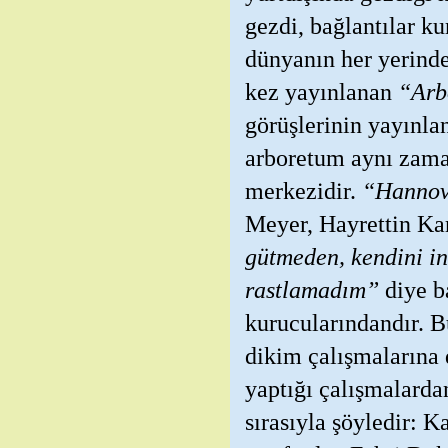
gezdi, bağlantılar 
dünyanın her yerinde
kez yayınlanan
“Arb
görüşlerinin yayınla
arboretum aynı zaman
merkezidir.
“Hannove
Meyer, Hayrettin K
gütmeden, kendini in
rastlamadım”
diye b
kurucularındandır. B
dikim çalışmalarına 
yaptığı çalışmalardan
sırasıyla şöyledir: 