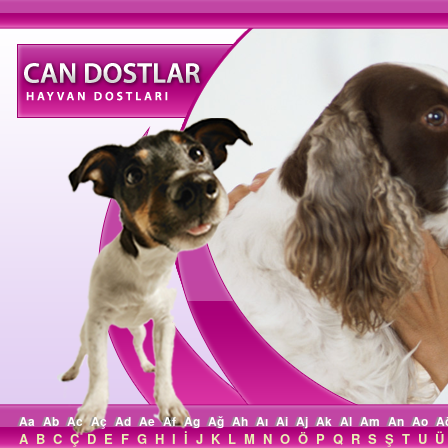
Aa
Ab
Ac
Aç
Ad
Ae
Af
Ag
Ağ
Ah
Aı
Ai
Aj
Ak
Al
Am
An
Ao
A
A
B
C
Ç
D
E
F
G
H
I
İ
J
K
L
M
N
O
Ö
P
Q
R
S
Ş
T
U
Ü