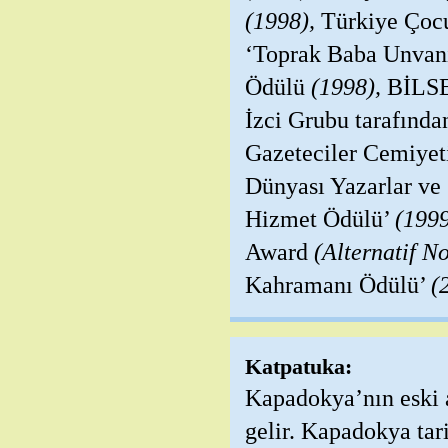
(1998),
Türkiye Çocu
‘Toprak Baba Unvan
Ödülü
(1998),
BİLSE
İzci Grubu tarafınd
Gazeteciler Cemiyet
Dünyası Yazarlar ve 
Hizmet Ödülü’
(1999
Award
(Alternatif N
Kahramanı Ödülü’
(
Katpatuka:
Kapadokya’nın eski a
gelir. Kapadokya tar