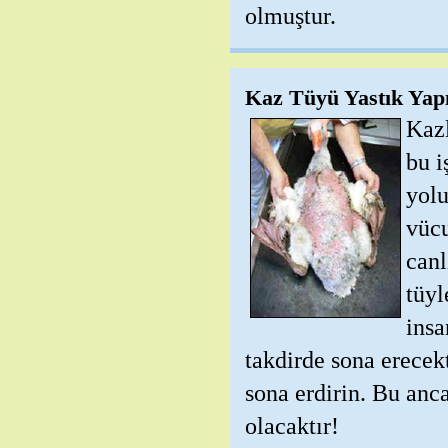
olmuştur.
Kaz Tüyü Yastık Yap
Kazl
bu i
yolu
vücu
canl
tüyl
insa
takdirde sona erecekt
sona erdirin. Bu anc
olacaktır!