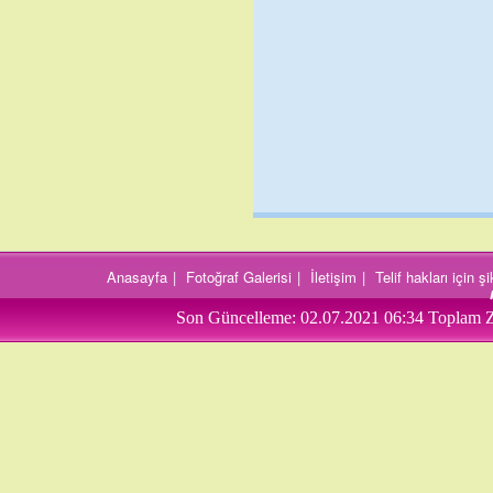
Anasayfa
|
Fotoğraf Galerisi
|
İletişim
|
Telif hakları için 
Son Güncelleme:
02.07.2021 06:34
Toplam Z