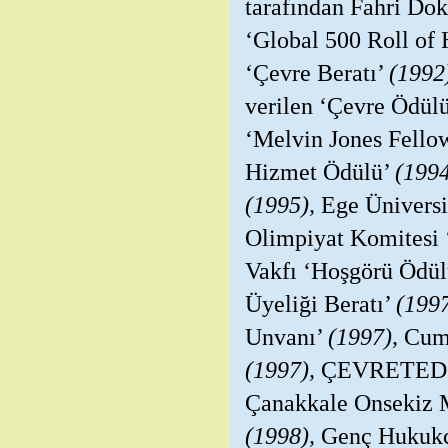
tarafından Fahri Do
‘Global 500 Roll of
‘Çevre Beratı’
(1992
verilen ‘Çevre Ödül
‘Melvin Jones Fello
Hizmet Ödülü’
(1994
(1995),
Ege Üniversi
Olimpiyat Komitesi 
Vakfı ‘Hoşgörü Ödü
Üyeliği Beratı’
(1997
Unvanı’
(1997),
Cumh
(1997),
ÇEVRETED ta
Çanakkale Onsekiz M
(1998),
Genç Hukukçul