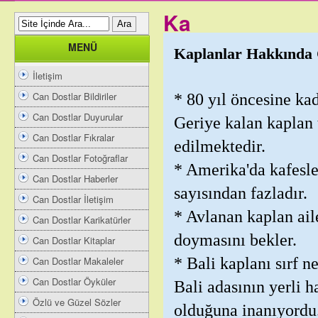
Ka
MENÜ
Kaplanlar Hakkında Çe
İletişim
Can Dostlar Bildiriler
* 80 yıl öncesine kad
Can Dostlar Duyurular
Geriye kalan kaplan 
Can Dostlar Fıkralar
edilmektedir.
Can Dostlar Fotoğraflar
* Amerika'da kafesle
Can Dostlar Haberler
sayısından fazladır.
Can Dostlar İletişim
* Avlanan kaplan ail
Can Dostlar Karikatürler
doymasını bekler.
Can Dostlar Kitaplar
Can Dostlar Makaleler
* Bali kaplanı sırf n
Can Dostlar Öyküler
Bali adasının yerli h
Özlü ve Güzel Sözler
olduğuna inanıyordu