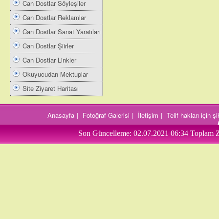
Can Dostlar Söyleşiler
Can Dostlar Reklamlar
Can Dostlar Sanat Yaratıları
Can Dostlar Şiirler
Can Dostlar Linkler
Okuyucudan Mektuplar
Site Ziyaret Haritası
Anasayfa
|
Fotoğraf Galerisi
|
İletişim
|
Telif hakları için 
Son Güncelleme:
02.07.2021 06:34
Toplam Z