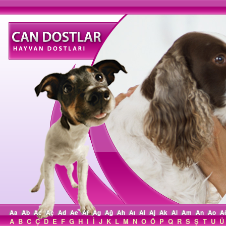
Aa
Ab
Ac
Aç
Ad
Ae
Af
Ag
Ağ
Ah
Aı
Ai
Aj
Ak
Al
Am
An
Ao
A
A
B
C
Ç
D
E
F
G
H
I
İ
J
K
L
M
N
O
Ö
P
Q
R
S
Ş
T
U
Ü