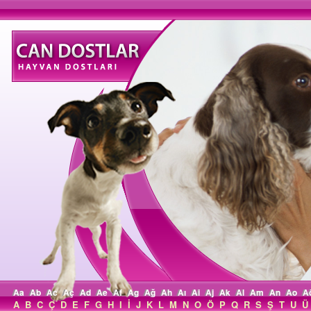
Aa
Ab
Ac
Aç
Ad
Ae
Af
Ag
Ağ
Ah
Aı
Ai
Aj
Ak
Al
Am
An
Ao
A
A
B
C
Ç
D
E
F
G
H
I
İ
J
K
L
M
N
O
Ö
P
Q
R
S
Ş
T
U
Ü