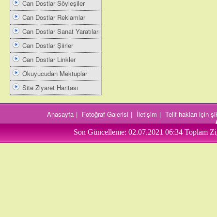
Can Dostlar Söyleşiler
Can Dostlar Reklamlar
Can Dostlar Sanat Yaratıları
Can Dostlar Şiirler
Can Dostlar Linkler
Okuyucudan Mektuplar
Site Ziyaret Haritası
Anasayfa
|
Fotoğraf Galerisi
|
İletişim
|
Telif hakları için 
Son Güncelleme:
02.07.2021 06:34
Toplam Zi