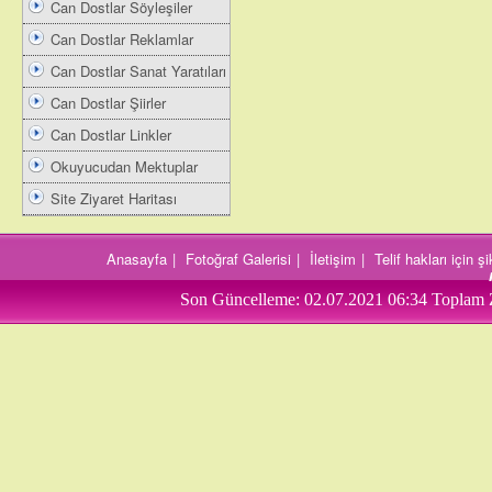
Can Dostlar Söyleşiler
Can Dostlar Reklamlar
Can Dostlar Sanat Yaratıları
Can Dostlar Şiirler
Can Dostlar Linkler
Okuyucudan Mektuplar
Site Ziyaret Haritası
Anasayfa
|
Fotoğraf Galerisi
|
İletişim
|
Telif hakları için 
Son Güncelleme:
02.07.2021 06:34
Toplam 