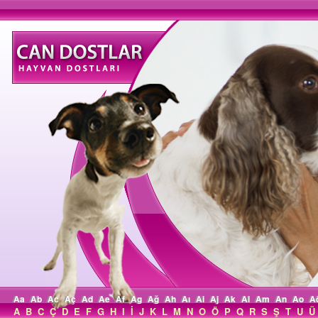
Aa
Ab
Ac
Aç
Ad
Ae
Af
Ag
Ağ
Ah
Aı
Ai
Aj
Ak
Al
Am
An
Ao
A
A
B
C
Ç
D
E
F
G
H
I
İ
J
K
L
M
N
O
Ö
P
Q
R
S
Ş
T
U
Ü