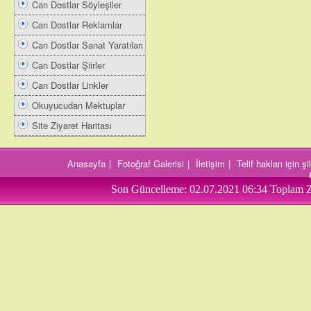
Can Dostlar Söyleşiler
Can Dostlar Reklamlar
Can Dostlar Sanat Yaratıları
Can Dostlar Şiirler
Can Dostlar Linkler
Okuyucudan Mektuplar
Site Ziyaret Haritası
Anasayfa
|
Fotoğraf Galerisi
|
İletişim
|
Telif hakları için 
Son Güncelleme:
02.07.2021 06:34
Toplam Z