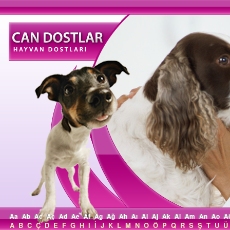
Aa
Ab
Ac
Aç
Ad
Ae
Af
Ag
Ağ
Ah
Aı
Ai
Aj
Ak
Al
Am
An
Ao
A
A
B
C
Ç
D
E
F
G
H
I
İ
J
K
L
M
N
O
Ö
P
Q
R
S
Ş
T
U
Ü