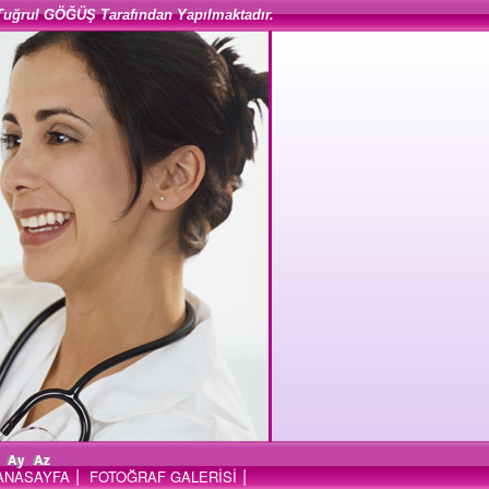
Tuğrul GÖĞÜŞ Tarafından Yapılmaktadır.
Ay
Az
|
|
ANASAYFA
FOTOĞRAF GALERİSİ