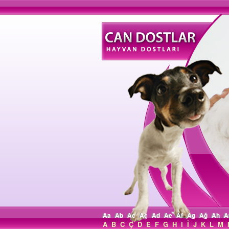
Aa
Ab
Ac
Aç
Ad
Ae
Af
Ag
Ağ
Ah
A
A
B
C
Ç
D
E
F
G
H
I
İ
J
K
L
M