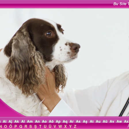
Bu Site 
ı
Ai
Aj
Ak
Al
Am
An
Ao
Aö
Ap
Aq
Ar
As
Aş
At
Au
Aü
Av
Aw
Ax
N
O
Ö
P
Q
R
S
Ş
T
U
Ü
V
W
X
Y
Z