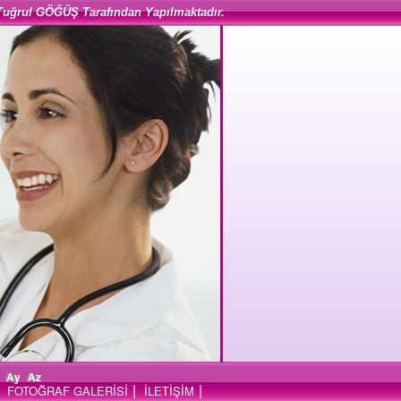
Tuğrul GÖĞÜŞ Tarafından Yapılmaktadır.
Ay
Az
|
|
FOTOĞRAF GALERİSİ
İLETİŞİM