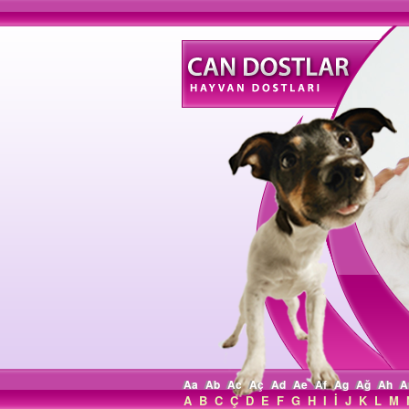
Aa
Ab
Ac
Aç
Ad
Ae
Af
Ag
Ağ
Ah
A
A
B
C
Ç
D
E
F
G
H
I
İ
J
K
L
M