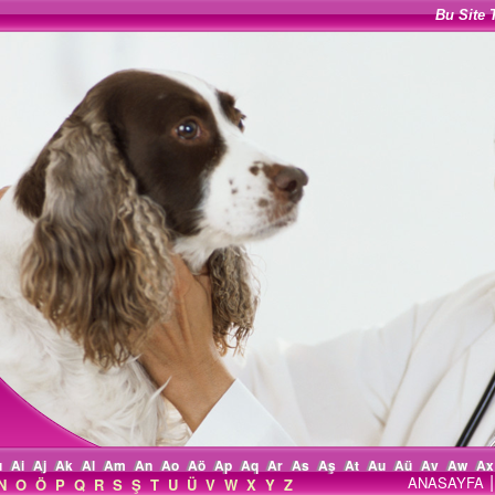
Bu Site 
ı
Ai
Aj
Ak
Al
Am
An
Ao
Aö
Ap
Aq
Ar
As
Aş
At
Au
Aü
Av
Aw
Ax
|
ANASAYFA
N
O
Ö
P
Q
R
S
Ş
T
U
Ü
V
W
X
Y
Z