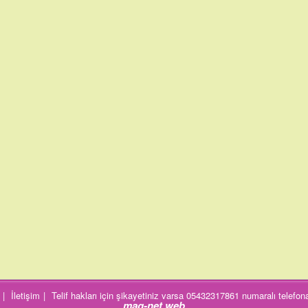
|
İletişim
|
Telif hakları için şikayetiniz varsa 05432317861 numaralı telefona
mag-net web