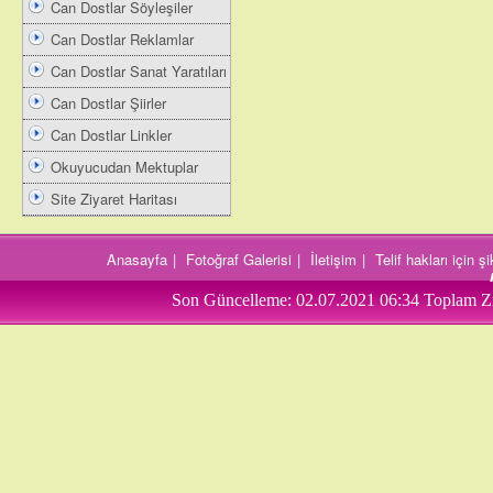
Can Dostlar Söyleşiler
Can Dostlar Reklamlar
Can Dostlar Sanat Yaratıları
Can Dostlar Şiirler
Can Dostlar Linkler
Okuyucudan Mektuplar
Site Ziyaret Haritası
Anasayfa
|
Fotoğraf Galerisi
|
İletişim
|
Telif hakları için 
Son Güncelleme:
02.07.2021 06:34
Toplam Zi