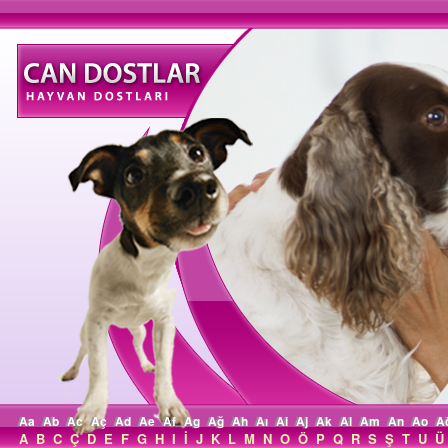
Aa
Ab
Ac
Aç
Ad
Ae
Af
Ag
Ağ
Ah
Aı
Ai
Aj
Ak
Al
Am
An
Ao
A
A
B
C
Ç
D
E
F
G
H
I
İ
J
K
L
M
N
O
Ö
P
Q
R
S
Ş
T
U
Ü