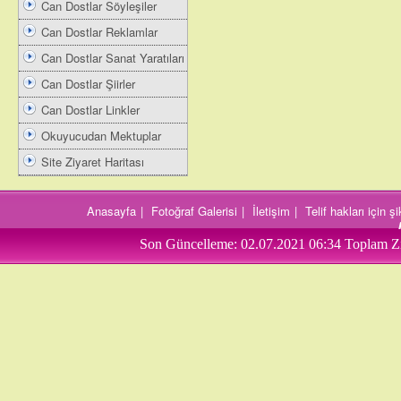
Can Dostlar Söyleşiler
Can Dostlar Reklamlar
Can Dostlar Sanat Yaratıları
Can Dostlar Şiirler
Can Dostlar Linkler
Okuyucudan Mektuplar
Site Ziyaret Haritası
Anasayfa
|
Fotoğraf Galerisi
|
İletişim
|
Telif hakları için 
Son Güncelleme:
02.07.2021 06:34
Toplam Zi