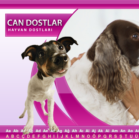
Aa
Ab
Ac
Aç
Ad
Ae
Af
Ag
Ağ
Ah
Aı
Ai
Aj
Ak
Al
Am
An
Ao
A
A
B
C
Ç
D
E
F
G
H
I
İ
J
K
L
M
N
O
Ö
P
Q
R
S
Ş
T
U
Ü