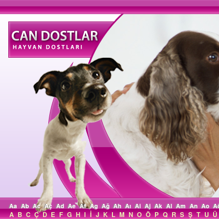
Aa
Ab
Ac
Aç
Ad
Ae
Af
Ag
Ağ
Ah
Aı
Ai
Aj
Ak
Al
Am
An
Ao
A
A
B
C
Ç
D
E
F
G
H
I
İ
J
K
L
M
N
O
Ö
P
Q
R
S
Ş
T
U
Ü