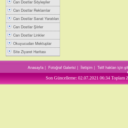
Can Dostlar Söyleşiler
Can Dostlar Reklamlar
Can Dostlar Sanat Yaratıları
Can Dostlar Şiirler
Can Dostlar Linkler
Okuyucudan Mektuplar
Site Ziyaret Haritası
Anasayfa
|
Fotoğraf Galerisi
|
İletişim
|
Telif hakları için 
Son Güncelleme:
02.07.2021 06:34
Toplam Z