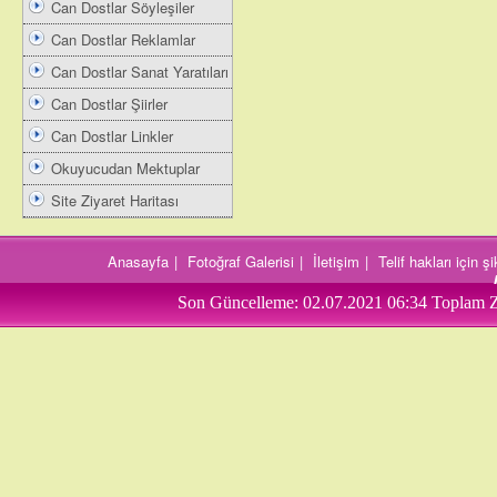
Can Dostlar Söyleşiler
Can Dostlar Reklamlar
Can Dostlar Sanat Yaratıları
Can Dostlar Şiirler
Can Dostlar Linkler
Okuyucudan Mektuplar
Site Ziyaret Haritası
Anasayfa
|
Fotoğraf Galerisi
|
İletişim
|
Telif hakları için 
Son Güncelleme:
02.07.2021 06:34
Toplam Z