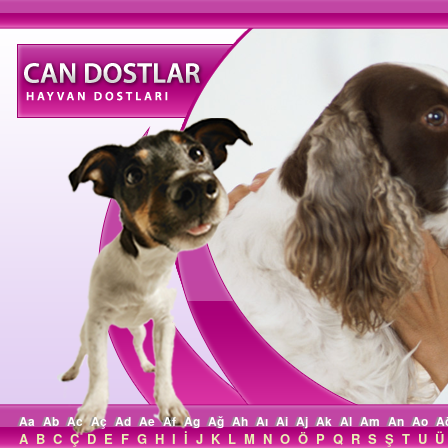
Aa
Ab
Ac
Aç
Ad
Ae
Af
Ag
Ağ
Ah
Aı
Ai
Aj
Ak
Al
Am
An
Ao
A
A
B
C
Ç
D
E
F
G
H
I
İ
J
K
L
M
N
O
Ö
P
Q
R
S
Ş
T
U
Ü