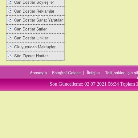
Can Dostlar Söyleşiler
Can Dostlar Reklamlar
Can Dostlar Sanat Yaratıları
Can Dostlar Şiirler
Can Dostlar Linkler
Okuyucudan Mektuplar
Site Ziyaret Haritası
Anasayfa
|
Fotoğraf Galerisi
|
İletişim
|
Telif hakları için 
Son Güncelleme:
02.07.2021 06:34
Toplam Z