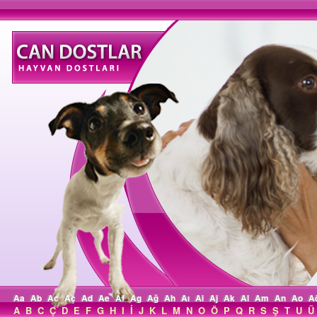
Aa
Ab
Ac
Aç
Ad
Ae
Af
Ag
Ağ
Ah
Aı
Ai
Aj
Ak
Al
Am
An
Ao
A
A
B
C
Ç
D
E
F
G
H
I
İ
J
K
L
M
N
O
Ö
P
Q
R
S
Ş
T
U
Ü