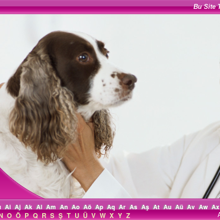
Bu Site 
ı
Ai
Aj
Ak
Al
Am
An
Ao
Aö
Ap
Aq
Ar
As
Aş
At
Au
Aü
Av
Aw
Ax
N
O
Ö
P
Q
R
S
Ş
T
U
Ü
V
W
X
Y
Z