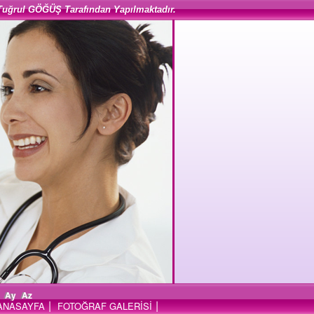
Tuğrul GÖĞÜŞ Tarafından Yapılmaktadır.
Ay
Az
|
|
ANASAYFA
FOTOĞRAF GALERİSİ