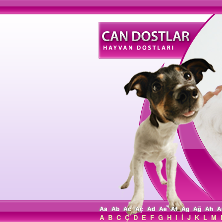
Aa
Ab
Ac
Aç
Ad
Ae
Af
Ag
Ağ
Ah
A
A
B
C
Ç
D
E
F
G
H
I
İ
J
K
L
M