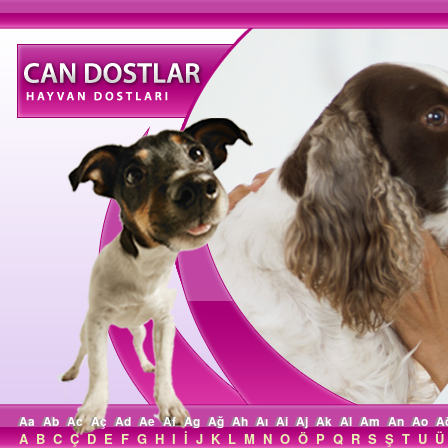
Aa
Ab
Ac
Aç
Ad
Ae
Af
Ag
Ağ
Ah
Aı
Ai
Aj
Ak
Al
Am
An
Ao
A
A
B
C
Ç
D
E
F
G
H
I
İ
J
K
L
M
N
O
Ö
P
Q
R
S
Ş
T
U
Ü