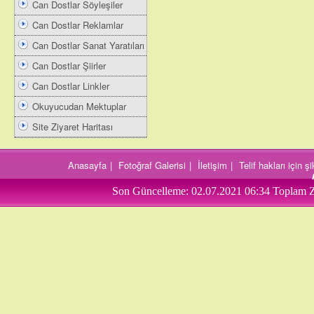
Can Dostlar Söyleşiler
Can Dostlar Reklamlar
Can Dostlar Sanat Yaratıları
Can Dostlar Şiirler
Can Dostlar Linkler
Okuyucudan Mektuplar
Site Ziyaret Haritası
Anasayfa
|
Fotoğraf Galerisi
|
İletişim
|
Telif hakları için 
Son Güncelleme:
02.07.2021 06:34
Toplam Z