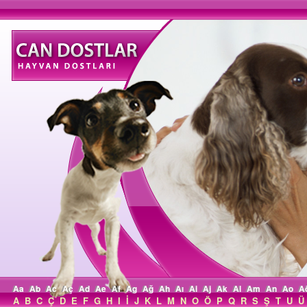
Aa
Ab
Ac
Aç
Ad
Ae
Af
Ag
Ağ
Ah
Aı
Ai
Aj
Ak
Al
Am
An
Ao
A
A
B
C
Ç
D
E
F
G
H
I
İ
J
K
L
M
N
O
Ö
P
Q
R
S
Ş
T
U
Ü