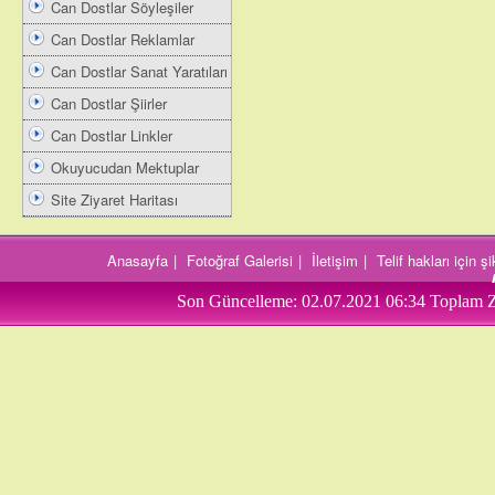
Can Dostlar Söyleşiler
Can Dostlar Reklamlar
Can Dostlar Sanat Yaratıları
Can Dostlar Şiirler
Can Dostlar Linkler
Okuyucudan Mektuplar
Site Ziyaret Haritası
Anasayfa
|
Fotoğraf Galerisi
|
İletişim
|
Telif hakları için 
Son Güncelleme:
02.07.2021 06:34
Toplam Z