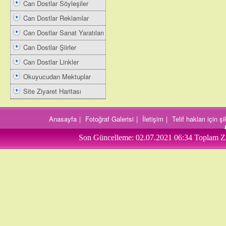
Can Dostlar Söyleşiler
Can Dostlar Reklamlar
Can Dostlar Sanat Yaratıları
Can Dostlar Şiirler
Can Dostlar Linkler
Okuyucudan Mektuplar
Site Ziyaret Haritası
Anasayfa
|
Fotoğraf Galerisi
|
İletişim
|
Telif hakları için 
Son Güncelleme:
02.07.2021 06:34
Toplam Zi