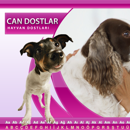
Aa
Ab
Ac
Aç
Ad
Ae
Af
Ag
Ağ
Ah
Aı
Ai
Aj
Ak
Al
Am
An
Ao
A
A
B
C
Ç
D
E
F
G
H
I
İ
J
K
L
M
N
O
Ö
P
Q
R
S
Ş
T
U
Ü