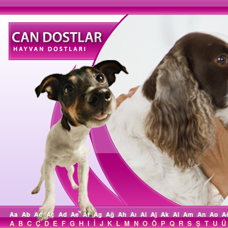
Aa
Ab
Ac
Aç
Ad
Ae
Af
Ag
Ağ
Ah
Aı
Ai
Aj
Ak
Al
Am
An
Ao
A
A
B
C
Ç
D
E
F
G
H
I
İ
J
K
L
M
N
O
Ö
P
Q
R
S
Ş
T
U
Ü