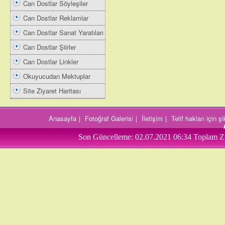
Can Dostlar Söyleşiler
Can Dostlar Reklamlar
Can Dostlar Sanat Yaratıları
Can Dostlar Şiirler
Can Dostlar Linkler
Okuyucudan Mektuplar
Site Ziyaret Haritası
Anasayfa
|
Fotoğraf Galerisi
|
İletişim
|
Telif hakları için 
Son Güncelleme:
02.07.2021 06:34
Toplam Zi