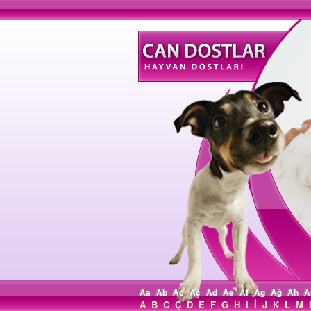
Aa
Ab
Ac
Aç
Ad
Ae
Af
Ag
Ağ
Ah
A
A
B
C
Ç
D
E
F
G
H
I
İ
J
K
L
M