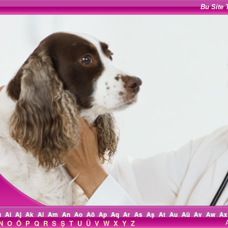
Bu Site 
ı
Ai
Aj
Ak
Al
Am
An
Ao
Aö
Ap
Aq
Ar
As
Aş
At
Au
Aü
Av
Aw
Ax
N
O
Ö
P
Q
R
S
Ş
T
U
Ü
V
W
X
Y
Z