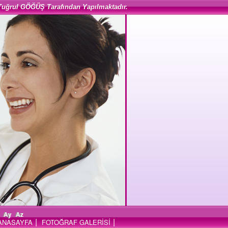
Tuğrul GÖĞÜŞ Tarafından Yapılmaktadır.
Ay
Az
|
|
ANASAYFA
FOTOĞRAF GALERİSİ