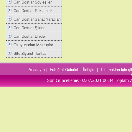
Can Dostlar Söyleşiler
Can Dostlar Reklamlar
Can Dostlar Sanat Yaratıları
Can Dostlar Şiirler
Can Dostlar Linkler
Okuyucudan Mektuplar
Site Ziyaret Haritası
Anasayfa
|
Fotoğraf Galerisi
|
İletişim
|
Telif hakları için 
Son Güncelleme:
02.07.2021 06:34
Toplam Z