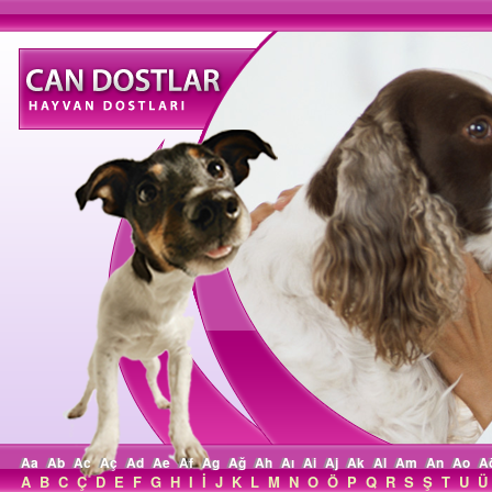
Aa
Ab
Ac
Aç
Ad
Ae
Af
Ag
Ağ
Ah
Aı
Ai
Aj
Ak
Al
Am
An
Ao
A
A
B
C
Ç
D
E
F
G
H
I
İ
J
K
L
M
N
O
Ö
P
Q
R
S
Ş
T
U
Ü