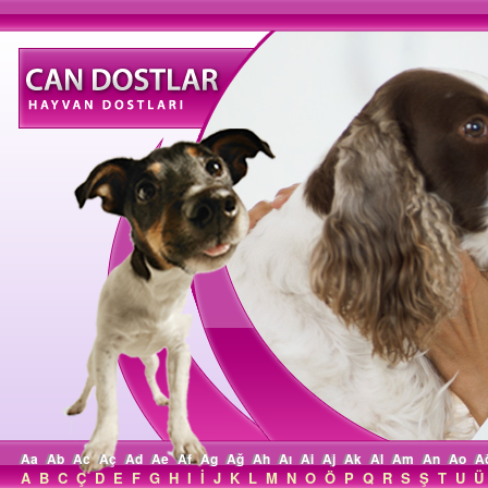
Aa
Ab
Ac
Aç
Ad
Ae
Af
Ag
Ağ
Ah
Aı
Ai
Aj
Ak
Al
Am
An
Ao
A
A
B
C
Ç
D
E
F
G
H
I
İ
J
K
L
M
N
O
Ö
P
Q
R
S
Ş
T
U
Ü