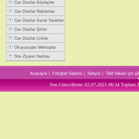
Can Dostlar Söyleşiler
Can Dostlar Reklamlar
Can Dostlar Sanat Yaratıları
Can Dostlar Şiirler
Can Dostlar Linkler
Okuyucudan Mektuplar
Site Ziyaret Haritası
Anasayfa
|
Fotoğraf Galerisi
|
İletişim
|
Telif hakları için 
Son Güncelleme:
02.07.2021 06:34
Toplam Z