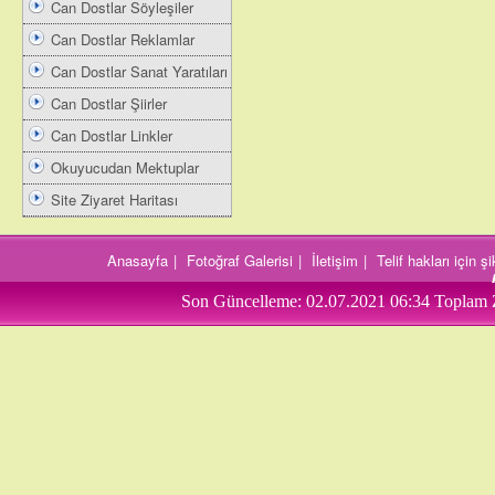
Can Dostlar Söyleşiler
Can Dostlar Reklamlar
Can Dostlar Sanat Yaratıları
Can Dostlar Şiirler
Can Dostlar Linkler
Okuyucudan Mektuplar
Site Ziyaret Haritası
Anasayfa
|
Fotoğraf Galerisi
|
İletişim
|
Telif hakları için 
Son Güncelleme:
02.07.2021 06:34
Toplam 