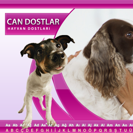
Aa
Ab
Ac
Aç
Ad
Ae
Af
Ag
Ağ
Ah
Aı
Ai
Aj
Ak
Al
Am
An
Ao
A
A
B
C
Ç
D
E
F
G
H
I
İ
J
K
L
M
N
O
Ö
P
Q
R
S
Ş
T
U
Ü