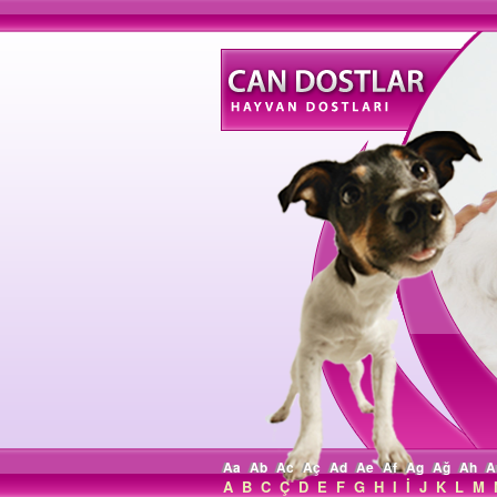
Aa
Ab
Ac
Aç
Ad
Ae
Af
Ag
Ağ
Ah
A
A
B
C
Ç
D
E
F
G
H
I
İ
J
K
L
M