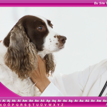
Bu Site 
ı
Ai
Aj
Ak
Al
Am
An
Ao
Aö
Ap
Aq
Ar
As
Aş
At
Au
Aü
Av
Aw
Ax
N
O
Ö
P
Q
R
S
Ş
T
U
Ü
V
W
X
Y
Z