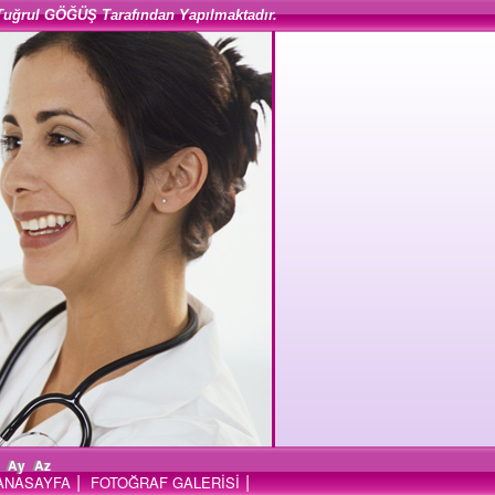
Tuğrul GÖĞÜŞ Tarafından Yapılmaktadır.
Ay
Az
|
|
ANASAYFA
FOTOĞRAF GALERİSİ