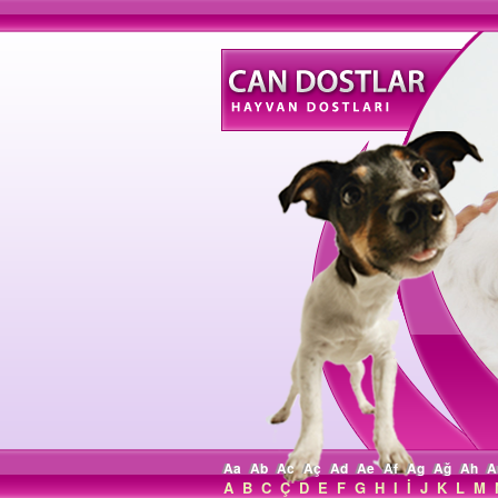
Aa
Ab
Ac
Aç
Ad
Ae
Af
Ag
Ağ
Ah
A
A
B
C
Ç
D
E
F
G
H
I
İ
J
K
L
M