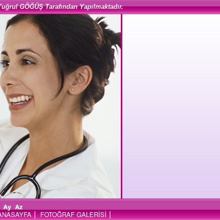
Tuğrul GÖĞÜŞ Tarafından Yapılmaktadır.
Ay
Az
|
|
ANASAYFA
FOTOĞRAF GALERİSİ