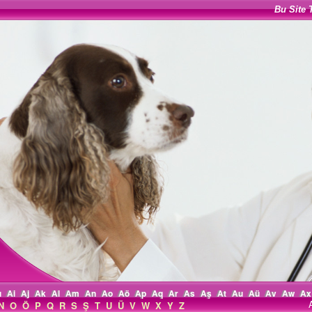
Bu Site 
ı
Ai
Aj
Ak
Al
Am
An
Ao
Aö
Ap
Aq
Ar
As
Aş
At
Au
Aü
Av
Aw
Ax
N
O
Ö
P
Q
R
S
Ş
T
U
Ü
V
W
X
Y
Z