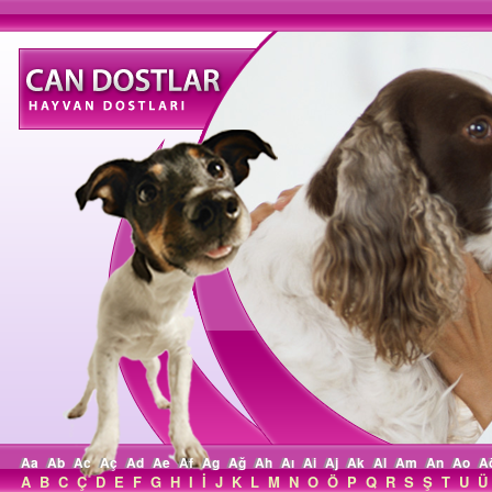
Aa
Ab
Ac
Aç
Ad
Ae
Af
Ag
Ağ
Ah
Aı
Ai
Aj
Ak
Al
Am
An
Ao
A
A
B
C
Ç
D
E
F
G
H
I
İ
J
K
L
M
N
O
Ö
P
Q
R
S
Ş
T
U
Ü