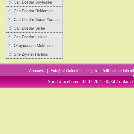
Can Dostlar Söyleşiler
Can Dostlar Reklamlar
Can Dostlar Sanat Yaratıları
Can Dostlar Şiirler
Can Dostlar Linkler
Okuyucudan Mektuplar
Site Ziyaret Haritası
Anasayfa
|
Fotoğraf Galerisi
|
İletişim
|
Telif hakları için 
Son Güncelleme:
02.07.2021 06:34
Toplam Z