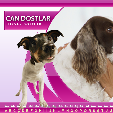
Aa
Ab
Ac
Aç
Ad
Ae
Af
Ag
Ağ
Ah
Aı
Ai
Aj
Ak
Al
Am
An
Ao
A
A
B
C
Ç
D
E
F
G
H
I
İ
J
K
L
M
N
O
Ö
P
Q
R
S
Ş
T
U
Ü