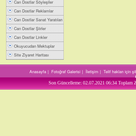
Can Dostlar Söyleşiler
Can Dostlar Reklamlar
Can Dostlar Sanat Yaratıları
Can Dostlar Şiirler
Can Dostlar Linkler
Okuyucudan Mektuplar
Site Ziyaret Haritası
Anasayfa
|
Fotoğraf Galerisi
|
İletişim
|
Telif hakları için 
Son Güncelleme:
02.07.2021 06:34
Toplam Z