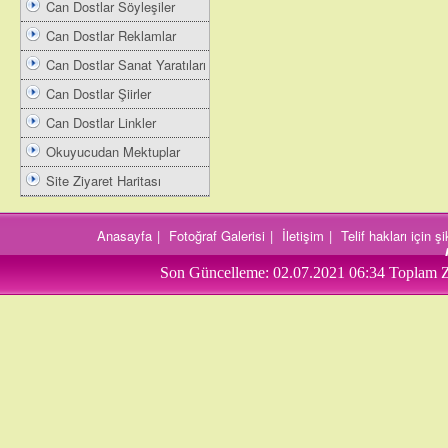
Can Dostlar Söyleşiler
Can Dostlar Reklamlar
Can Dostlar Sanat Yaratıları
Can Dostlar Şiirler
Can Dostlar Linkler
Okuyucudan Mektuplar
Site Ziyaret Haritası
Anasayfa
|
Fotoğraf Galerisi
|
İletişim
|
Telif hakları için 
Son Güncelleme:
02.07.2021 06:34
Toplam Z