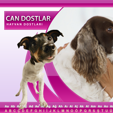
Aa
Ab
Ac
Aç
Ad
Ae
Af
Ag
Ağ
Ah
Aı
Ai
Aj
Ak
Al
Am
An
Ao
A
A
B
C
Ç
D
E
F
G
H
I
İ
J
K
L
M
N
O
Ö
P
Q
R
S
Ş
T
U
Ü