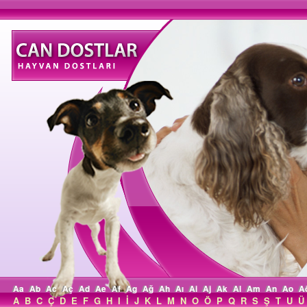
Aa
Ab
Ac
Aç
Ad
Ae
Af
Ag
Ağ
Ah
Aı
Ai
Aj
Ak
Al
Am
An
Ao
A
A
B
C
Ç
D
E
F
G
H
I
İ
J
K
L
M
N
O
Ö
P
Q
R
S
Ş
T
U
Ü