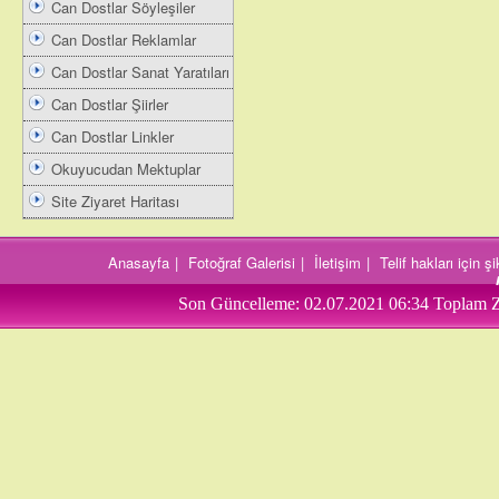
Can Dostlar Söyleşiler
Can Dostlar Reklamlar
Can Dostlar Sanat Yaratıları
Can Dostlar Şiirler
Can Dostlar Linkler
Okuyucudan Mektuplar
Site Ziyaret Haritası
Anasayfa
|
Fotoğraf Galerisi
|
İletişim
|
Telif hakları için 
Son Güncelleme:
02.07.2021 06:34
Toplam Z