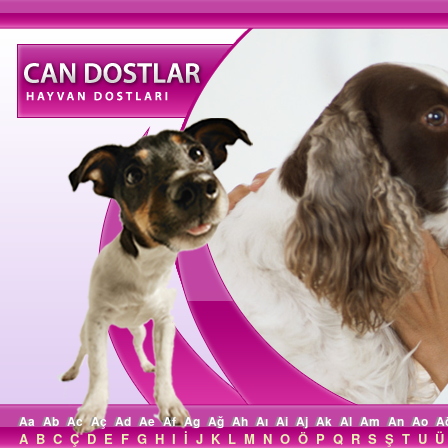
Aa
Ab
Ac
Aç
Ad
Ae
Af
Ag
Ağ
Ah
Aı
Ai
Aj
Ak
Al
Am
An
Ao
A
A
B
C
Ç
D
E
F
G
H
I
İ
J
K
L
M
N
O
Ö
P
Q
R
S
Ş
T
U
Ü