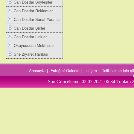
Can Dostlar Söyleşiler
Can Dostlar Reklamlar
Can Dostlar Sanat Yaratıları
Can Dostlar Şiirler
Can Dostlar Linkler
Okuyucudan Mektuplar
Site Ziyaret Haritası
Anasayfa
|
Fotoğraf Galerisi
|
İletişim
|
Telif hakları için 
Son Güncelleme:
02.07.2021 06:34
Toplam Z