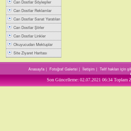
Can Dostlar Söyleşiler
Can Dostlar Reklamlar
Can Dostlar Sanat Yaratıları
Can Dostlar Şiirler
Can Dostlar Linkler
Okuyucudan Mektuplar
Site Ziyaret Haritası
Anasayfa
|
Fotoğraf Galerisi
|
İletişim
|
Telif hakları için 
Son Güncelleme:
02.07.2021 06:34
Toplam Z