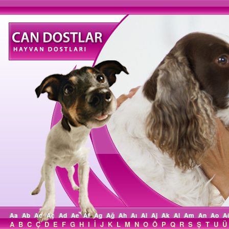
Aa
Ab
Ac
Aç
Ad
Ae
Af
Ag
Ağ
Ah
Aı
Ai
Aj
Ak
Al
Am
An
Ao
A
A
B
C
Ç
D
E
F
G
H
I
İ
J
K
L
M
N
O
Ö
P
Q
R
S
Ş
T
U
Ü