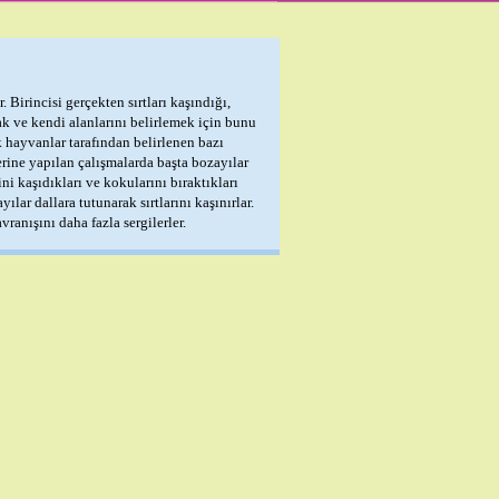
 Birincisi gerçekten sırtları kaşındığı,
ak ve kendi alanlarını belirlemek için bunu
 hayvanlar tarafından belirlenen bazı
rine yapılan çalışmalarda başta bozayılar
i kaşıdıkları ve kokularını bıraktıkları
yılar dallara tutunarak sırtlarını kaşınırlar.
anışını daha fazla sergilerler.