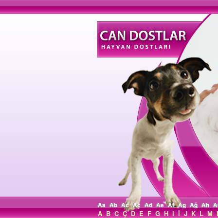
Aa
Ab
Ac
Aç
Ad
Ae
Af
Ag
Ağ
Ah
A
A
B
C
Ç
D
E
F
G
H
I
İ
J
K
L
M