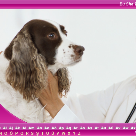
Bu Site 
ı
Ai
Aj
Ak
Al
Am
An
Ao
Aö
Ap
Aq
Ar
As
Aş
At
Au
Aü
Av
Aw
Ax
N
O
Ö
P
Q
R
S
Ş
T
U
Ü
V
W
X
Y
Z