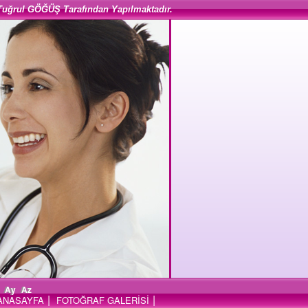
Tuğrul GÖĞÜŞ Tarafından Yapılmaktadır.
Ay
Az
|
|
ANASAYFA
FOTOĞRAF GALERİSİ