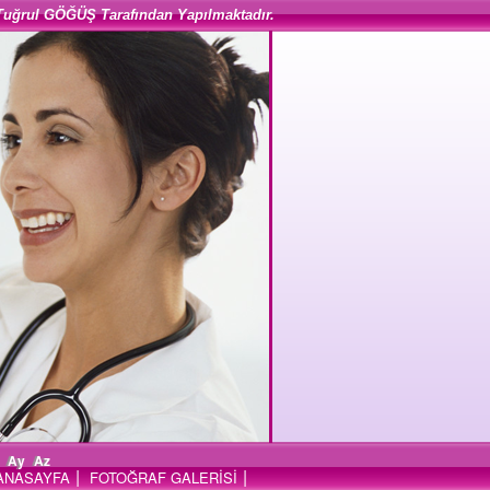
Tuğrul GÖĞÜŞ Tarafından Yapılmaktadır.
Ay
Az
|
|
ANASAYFA
FOTOĞRAF GALERİSİ