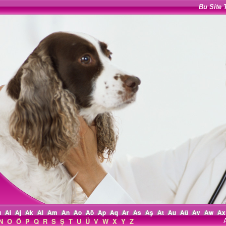
Bu Site 
ı
Ai
Aj
Ak
Al
Am
An
Ao
Aö
Ap
Aq
Ar
As
Aş
At
Au
Aü
Av
Aw
Ax
N
O
Ö
P
Q
R
S
Ş
T
U
Ü
V
W
X
Y
Z