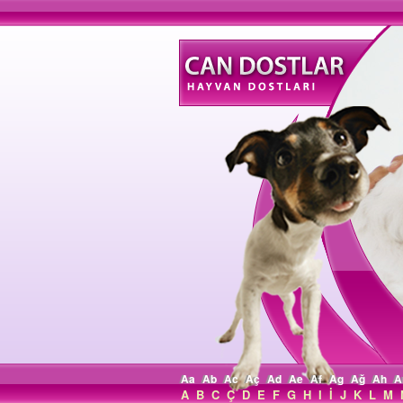
Aa
Ab
Ac
Aç
Ad
Ae
Af
Ag
Ağ
Ah
A
A
B
C
Ç
D
E
F
G
H
I
İ
J
K
L
M