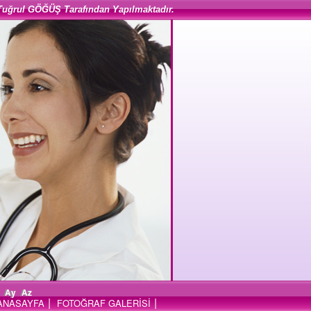
Tuğrul GÖĞÜŞ Tarafından Yapılmaktadır.
Ay
Az
|
|
ANASAYFA
FOTOĞRAF GALERİSİ