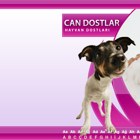
Aa
Ab
Ac
Aç
Ad
Ae
Af
Ag
Ağ
Ah
A
A
B
C
Ç
D
E
F
G
H
I
İ
J
K
L
M