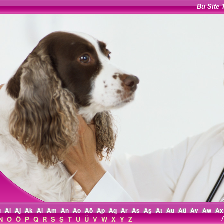
Bu Site 
ı
Ai
Aj
Ak
Al
Am
An
Ao
Aö
Ap
Aq
Ar
As
Aş
At
Au
Aü
Av
Aw
Ax
N
O
Ö
P
Q
R
S
Ş
T
U
Ü
V
W
X
Y
Z