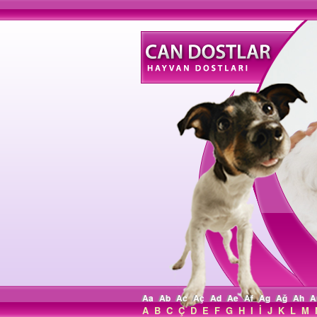
Aa
Ab
Ac
Aç
Ad
Ae
Af
Ag
Ağ
Ah
A
A
B
C
Ç
D
E
F
G
H
I
İ
J
K
L
M