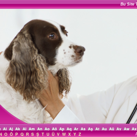
Bu Site 
ı
Ai
Aj
Ak
Al
Am
An
Ao
Aö
Ap
Aq
Ar
As
Aş
At
Au
Aü
Av
Aw
Ax
N
O
Ö
P
Q
R
S
Ş
T
U
Ü
V
W
X
Y
Z