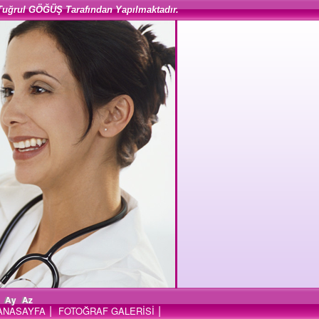
Tuğrul GÖĞÜŞ Tarafından Yapılmaktadır.
Ay
Az
|
|
ANASAYFA
FOTOĞRAF GALERİSİ