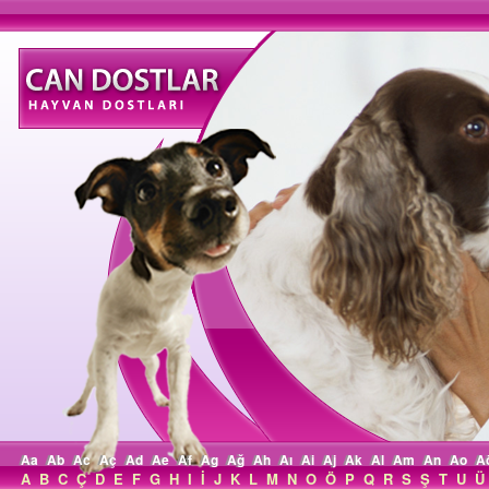
Aa
Ab
Ac
Aç
Ad
Ae
Af
Ag
Ağ
Ah
Aı
Ai
Aj
Ak
Al
Am
An
Ao
A
A
B
C
Ç
D
E
F
G
H
I
İ
J
K
L
M
N
O
Ö
P
Q
R
S
Ş
T
U
Ü