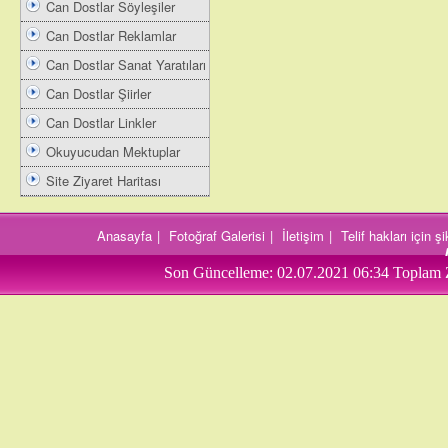
Can Dostlar Söyleşiler
Can Dostlar Reklamlar
Can Dostlar Sanat Yaratıları
Can Dostlar Şiirler
Can Dostlar Linkler
Okuyucudan Mektuplar
Site Ziyaret Haritası
Anasayfa
|
Fotoğraf Galerisi
|
İletişim
|
Telif hakları için 
Son Güncelleme:
02.07.2021 06:34
Toplam 