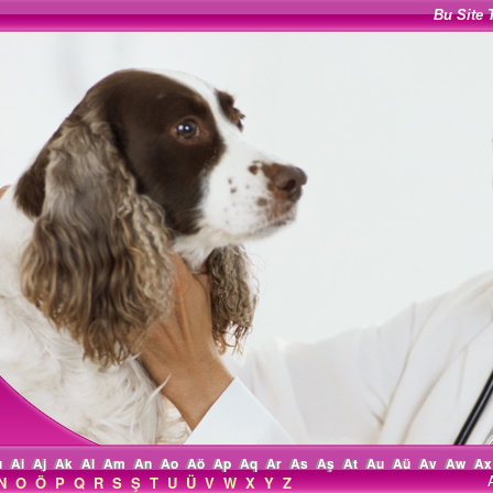
Bu Site 
ı
Ai
Aj
Ak
Al
Am
An
Ao
Aö
Ap
Aq
Ar
As
Aş
At
Au
Aü
Av
Aw
Ax
N
O
Ö
P
Q
R
S
Ş
T
U
Ü
V
W
X
Y
Z