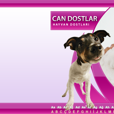
Aa
Ab
Ac
Aç
Ad
Ae
Af
Ag
Ağ
Ah
A
A
B
C
Ç
D
E
F
G
H
I
İ
J
K
L
M