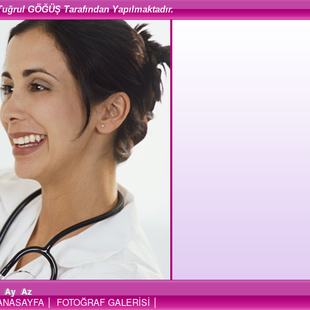
Tuğrul GÖĞÜŞ Tarafından Yapılmaktadır.
Ay
Az
|
|
ANASAYFA
FOTOĞRAF GALERİSİ