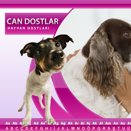
Aa
Ab
Ac
Aç
Ad
Ae
Af
Ag
Ağ
Ah
Aı
Ai
Aj
Ak
Al
Am
An
Ao
A
A
B
C
Ç
D
E
F
G
H
I
İ
J
K
L
M
N
O
Ö
P
Q
R
S
Ş
T
U
Ü