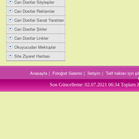
Can Dostlar Söyleşiler
Can Dostlar Reklamlar
Can Dostlar Sanat Yaratıları
Can Dostlar Şiirler
Can Dostlar Linkler
Okuyucudan Mektuplar
Site Ziyaret Haritası
Anasayfa
|
Fotoğraf Galerisi
|
İletişim
|
Telif hakları için 
Son Güncelleme:
02.07.2021 06:34
Toplam Z