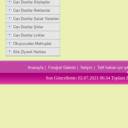
Can Dostlar Söyleşiler
Can Dostlar Reklamlar
Can Dostlar Sanat Yaratıları
Can Dostlar Şiirler
Can Dostlar Linkler
Okuyucudan Mektuplar
Site Ziyaret Haritası
Anasayfa
|
Fotoğraf Galerisi
|
İletişim
|
Telif hakları için 
Son Güncelleme:
02.07.2021 06:34
Toplam Z