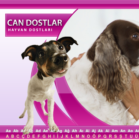
Aa
Ab
Ac
Aç
Ad
Ae
Af
Ag
Ağ
Ah
Aı
Ai
Aj
Ak
Al
Am
An
Ao
A
A
B
C
Ç
D
E
F
G
H
I
İ
J
K
L
M
N
O
Ö
P
Q
R
S
Ş
T
U
Ü